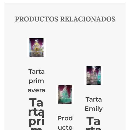
PRODUCTOS RELACIONADOS
Tarta
prim
avera
Ta
Tarta
rta
Emily
pri
Ta
Prod
ucto