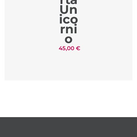
Un
ico
rni
o
45,00
€