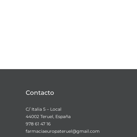
Contacto
C/ Italia 5 – Local
44002 Teruel, España
978 61 47 16
farmaciaeuropateruel@gmail.com