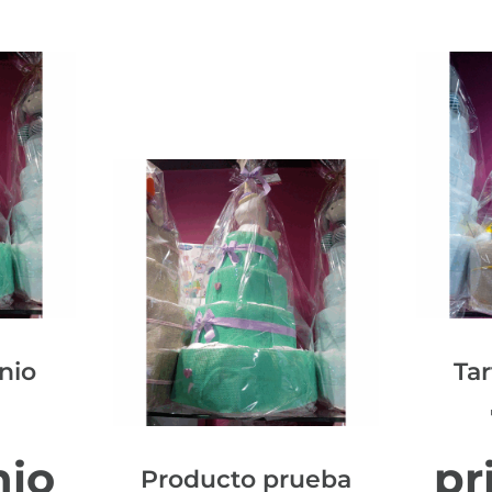
nio
Tar
a
nio
pr
Producto prueba