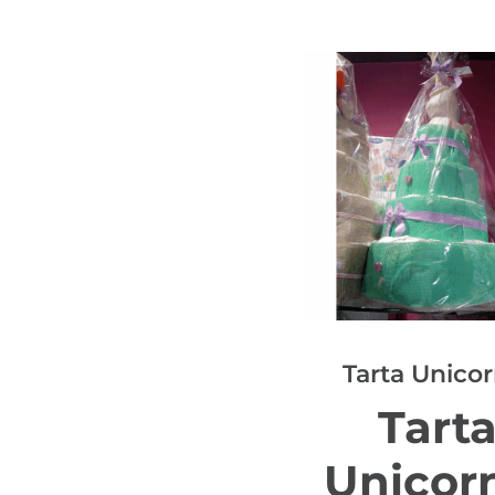
Tarta Unicor
Tart
Unicor