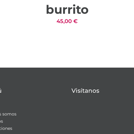
burrito
45,00
€
ú
Visítanos
s somos
os
iones