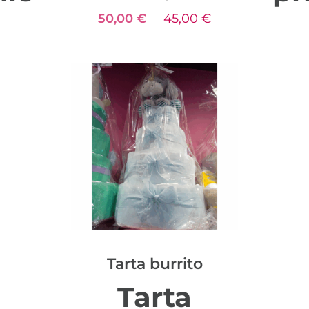
El
El
50,00
€
45,00
€
precio
precio
original
actual
era:
es:
50,00 €.
45,00 €.
Tarta burrito
Tarta