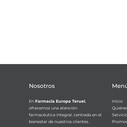
Nosotros
Men
En
Farmacia Europa Teruel
,
Inicio
ofrecemos una atención
Quiéne
farmacéutica integral, centrada en el
Servici
bienestar de nuestros clientes.
Promoc